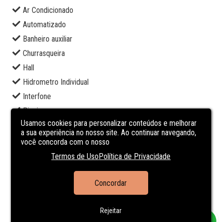
Ar Condicionado
Automatizado
Banheiro auxiliar
Churrasqueira
Hall
Hidrometro Individual
Interfone
Piscina
Usamos cookies para personalizar conteúdos e melhorar
Piscina privativa
a sua experiência no nosso site. Ao continuar navegando,
Playground
você concorda com o nosso
Portaria 24h
Termos de Uso
Política de Privacidade
Split
Suite Master
Concordar
Terraço
Rejeitar