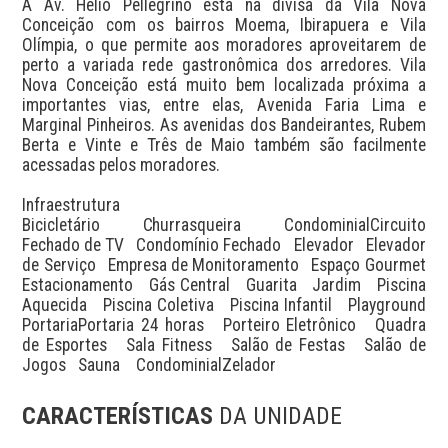
A Av. Hélio Pellegrino está na divisa da Vila Nova 
Conceição com os bairros Moema, Ibirapuera e Vila 
Olímpia, o que permite aos moradores aproveitarem de 
perto a variada rede gastronômica dos arredores. Vila 
Nova Conceição está muito bem localizada próxima a 
importantes vias, entre elas, Avenida Faria Lima e 
Marginal Pinheiros. As avenidas dos Bandeirantes, Rubem 
Berta e Vinte e Três de Maio também são facilmente 
acessadas pelos moradores.

Infraestrutura

Bicicletário   Churrasqueira   CondominialCircuito    
Fechado de TV   Condomínio Fechado   Elevador   Elevador 
de Serviço   Empresa de Monitoramento   Espaço Gourmet   
Estacionamento   Gás Central   Guarita   Jardim   Piscina 
Aquecida   Piscina Coletiva   Piscina Infantil   Playground   
PortariaPortaria 24 horas   Porteiro Eletrônico   Quadra 
de Esportes   Sala Fitness   Salão de Festas   Salão de 
Jogos   Sauna    CondominialZelador
CARACTERÍSTICAS
DA UNIDADE