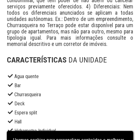
condominial, que tem poder de não aderir ou cancelar 
serviços previamente oferecidos. 4) Diferenciais: Nem 
todos os diferenciais anunciados se aplicam a todas 
unidades autônomas. Ex.: Dentro de um empreendimento, 
Churrasqueira no Terraço pode estar disponível para um 
grupo de apartamentos, mas não para outro, mesmo para 
tipologia igual. Para mais informações consulte o 
memorial descritivo e um corretor de imóveis.
CARACTERÍSTICAS
DA UNIDADE
Agua quente
Bar
Churrasqueira
Deck
Espera split
Hall
Hidrometro Individual
Interfone