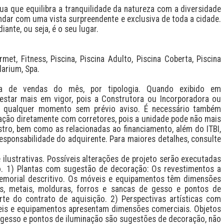
 que equilibra a tranquilidade da natureza com a diversidade 
dar com uma vista surpreendente e exclusiva de toda a cidade. 
nte, ou seja, é o seu lugar.

t, Fitness, Piscina, Piscina Adulto, Piscina Coberta, Piscina 
arium, Spa.

a de vendas do mês, por tipologia. Quando exibido em 
estar mais em vigor, pois a Construtora ou Incorporadora ou 
a qualquer momento sem prévio aviso. É necessário também 
zação diretamente com corretores, pois a unidade pode não mais 
stro, bem como as relacionadas ao financiamento, além do ITBI, 
esponsabilidade do adquirente. Para maiores detalhes, consulte 
lustrativas. Possíveis alterações de projeto serão executadas 
 1) Plantas com sugestão de decoração: Os revestimentos a 
emorial descritivo. Os móveis e equipamentos têm dimensões 
as, metais, molduras, forros e sancas de gesso e pontos de 
e do contrato de aquisição. 2) Perspectivas artísticas com 
is e equipamentos apresentam dimensões comerciais. Objetos 
 gesso e pontos de iluminação são sugestões de decoração, não 