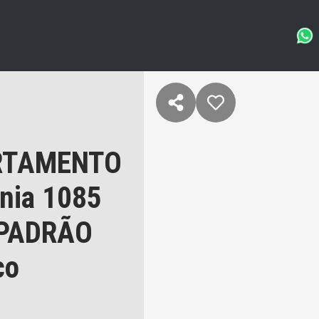
RTAMENTO
onia 1085
 PADRÃO
co