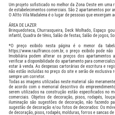
Um projeto sofisticado no melhor da Zona Oeste em uma rua
de estabelecimentos comerciais. São 2 apartamentos por an
O Altto Vila Madalena é o lugar de pessoas que enxergam adia
ÁREA DE LAZER

Brinquedoteca, Churrasqueira, Deck Molhado, Espaço gourme
infantil, Quadra de tênis, Salão de festas, Salão de jogos, Sol
*O preço exibido nesta página é o menor da tabel
https://www.raulfranco.com.br, o preço exibido pode não 
Imobiliária podem alterar os preços dos apartamentos 
verificar a disponibilidade do apartamento para comerciali
estar à venda. As despesas cartorárias de escritura e regi
não estão incluídas no preço do site e serão de exclusiva r
sempre um corretor.

Todas as imagens utilizadas neste material são meramente i
de acordo com o memorial descritivo do empreendimento.
serem utilizados na construção estão especificados no m
comerciais. Objetos de decoração, pisos, rodapés, louç
iluminação são sugestões de decoração, não fazendo part
sugestão de decoração e/ou fotos de decorados: Os móve
de decoração, pisos, rodapés, molduras, forros e sancas de