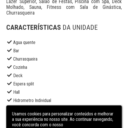
Lazer Superior, Salão de Festas, Piscina com Spa, Deck 
Molhado, Sauna, Fitness com Sala de Ginástica, 
Churrasqueira
CARACTERÍSTICAS
DA UNIDADE
Agua quente
Bar
Churrasqueira
Cozinha
Deck
Espera split
Hall
Hidrometro Individual
Interfone
Usamos cookies para personalizar conteúdos e melhorar
Piscina
a sua experiência no nosso site. Ao continuar navegando,
você concorda com o nosso
Playground