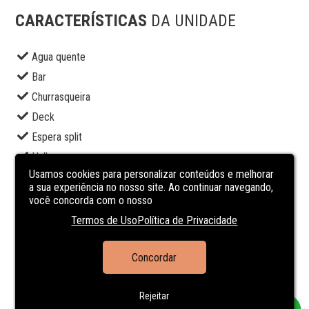
CARACTERÍSTICAS
DA UNIDADE
Agua quente
Bar
Churrasqueira
Deck
Espera split
Hall
Usamos cookies para personalizar conteúdos e melhorar
Hidrometro Individual
a sua experiência no nosso site. Ao continuar navegando,
Interfone
você concorda com o nosso
Piscina
Termos de Uso
Política de Privacidade
Portaria 24h
Suite Master
Concordar
Varanda
Rejeitar