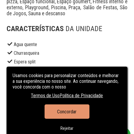
pizza, Espaço funcional, Espaço goumert, Fitness interno e 
externo, Playground, Piscina, Praça, Salão de Festas, São 
de Jogos, Sauna e descanso
CARACTERÍSTICAS
DA UNIDADE
Agua quente
Churrasqueira
Espera split
Hidrometro Individual
Usamos cookies para personalizar conteúdos e melhorar
Interfone
a sua experiência no nosso site. Ao continuar navegando,
você concorda com o nosso
Piscina
Termos de Uso
Política de Privacidade
Playground
Portão eletrônico
Concordar
Portaria 24h
Suite Master
Rejeitar