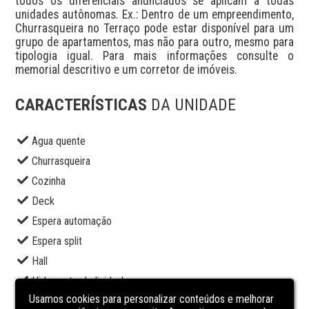
todos os diferenciais anunciados se aplicam a todas 
unidades autônomas. Ex.: Dentro de um empreendimento, 
Churrasqueira no Terraço pode estar disponível para um 
grupo de apartamentos, mas não para outro, mesmo para 
tipologia igual. Para mais informações consulte o 
memorial descritivo e um corretor de imóveis.
CARACTERÍSTICAS
DA UNIDADE
Agua quente
Churrasqueira
Cozinha
Deck
Espera automação
Espera split
Hall
Hidrometro Individual
Usamos cookies para personalizar conteúdos e melhorar
Interfone