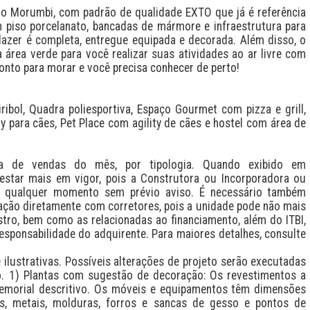
no Morumbi, com padrão de qualidade EXTO que já é referência 
 piso porcelanato, bancadas de mármore e infraestrutura para 
lazer é completa, entregue equipada e decorada. Além disso, o 
rea verde para você realizar suas atividades ao ar livre com 
onto para morar e você precisa conhecer de perto!

ribol, Quadra poliesportiva, Espaço Gourmet com pizza e grill, 
y para cães, Pet Place com agility de cães e hostel com área de 
a de vendas do mês, por tipologia. Quando exibido em 
estar mais em vigor, pois a Construtora ou Incorporadora ou 
a qualquer momento sem prévio aviso. É necessário também 
zação diretamente com corretores, pois a unidade pode não mais 
stro, bem como as relacionadas ao financiamento, além do ITBI, 
esponsabilidade do adquirente. Para maiores detalhes, consulte 
lustrativas. Possíveis alterações de projeto serão executadas 
 1) Plantas com sugestão de decoração: Os revestimentos a 
emorial descritivo. Os móveis e equipamentos têm dimensões 
as, metais, molduras, forros e sancas de gesso e pontos de 