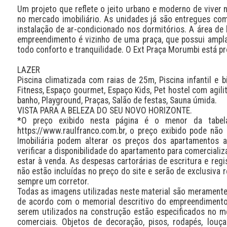
Um projeto que reflete o jeito urbano e moderno de viver 
no mercado imobiliário. As unidades já são entregues com
instalação de ar-condicionado nos dormitórios. A área de 
empreendimento é vizinho de uma praça, que possui ampla á
todo conforto e tranquilidade. O Ext Praça Morumbi está pr
LAZER

Piscina climatizada com raias de 25m, Piscina infantil e bi
Fitness, Espaço gourmet, Espaço Kids, Pet hostel com agilit
banho, Playground, Praças, Salão de festas, Sauna úmida.

VISTA PARA A BELEZA DO SEU NOVO HORIZONTE.

*O preço exibido nesta página é o menor da tabel
https://www.raulfranco.com.br, o preço exibido pode não 
Imobiliária podem alterar os preços dos apartamentos 
verificar a disponibilidade do apartamento para comerciali
estar à venda. As despesas cartorárias de escritura e regi
não estão incluídas no preço do site e serão de exclusiva r
sempre um corretor.

Todas as imagens utilizadas neste material são meramente i
de acordo com o memorial descritivo do empreendimento.
serem utilizados na construção estão especificados no m
comerciais. Objetos de decoração, pisos, rodapés, louç