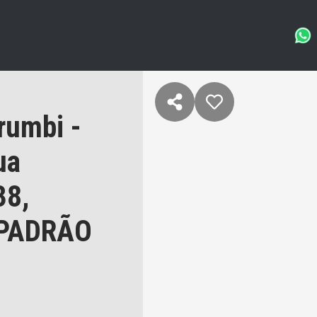
rumbi -
ua
38,
 PADRÃO