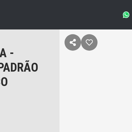
A -
 PADRÃO
CO