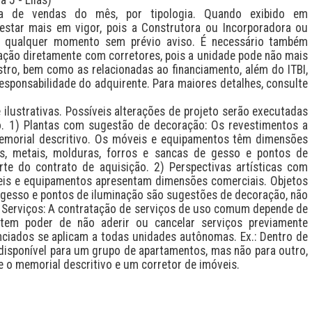
a de vendas do mês, por tipologia. Quando exibido em 
estar mais em vigor, pois a Construtora ou Incorporadora ou 
a qualquer momento sem prévio aviso. É necessário também 
zação diretamente com corretores, pois a unidade pode não mais 
stro, bem como as relacionadas ao financiamento, além do ITBI, 
esponsabilidade do adquirente. Para maiores detalhes, consulte 
lustrativas. Possíveis alterações de projeto serão executadas 
 1) Plantas com sugestão de decoração: Os revestimentos a 
emorial descritivo. Os móveis e equipamentos têm dimensões 
as, metais, molduras, forros e sancas de gesso e pontos de 
e do contrato de aquisição. 2) Perspectivas artísticas com 
is e equipamentos apresentam dimensões comerciais. Objetos 
 gesso e pontos de iluminação são sugestões de decoração, não 
 Serviços: A contratação de serviços de uso comum depende de 
em poder de não aderir ou cancelar serviços previamente 
nciados se aplicam a todas unidades autônomas. Ex.: Dentro de 
isponível para um grupo de apartamentos, mas não para outro, 
e o memorial descritivo e um corretor de imóveis.