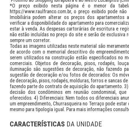
*O preço exibido nesta página é o menor da tabel
https://www.raulfranco.com.br, o preço exibido pode não 
Imobiliária podem alterar os preços dos apartamentos 
verificar a disponibilidade do apartamento para comerciali
estar à venda. As despesas cartorárias de escritura e regi
não estão incluídas no preço do site e serão de exclusiva r
sempre um corretor.

Todas as imagens utilizadas neste material são meramente i
de acordo com o memorial descritivo do empreendimento.
serem utilizados na construção estão especificados no m
comerciais. Objetos de decoração, pisos, rodapés, louç
iluminação são sugestões de decoração, não fazendo part
sugestão de decoração e/ou fotos de decorados: Os móve
de decoração, pisos, rodapés, molduras, forros e sancas de
fazendo parte do contrato de aquisição do apartamento. 3)
decisão dos condôminos em reunião condominial, que t
oferecidos. 4) Diferenciais: Nem todos os diferenciais anu
um empreendimento, Churrasqueira no Terraço pode estar d
mesmo para tipologia igual. Para mais informações consult
CARACTERÍSTICAS
DA UNIDADE