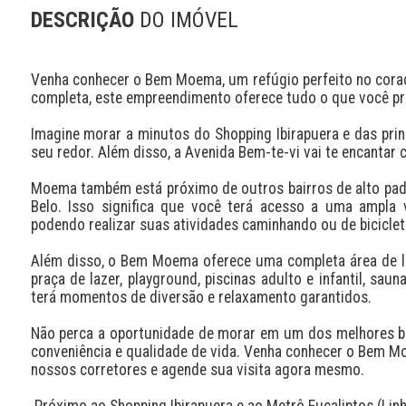
DESCRIÇÃO
DO IMÓVEL
Venha conhecer o Bem Moema, um refúgio perfeito no cora
completa, este empreendimento oferece tudo o que você prec
Imagine morar a minutos do Shopping Ibirapuera e das princ
seu redor. Além disso, a Avenida Bem-te-vi vai te encantar c
Moema também está próximo de outros bairros de alto padrã
Belo. Isso significa que você terá acesso a uma ampla v
podendo realizar suas atividades caminhando ou de bicicleta
Além disso, o Bem Moema oferece uma completa área de laze
praça de lazer, playground, piscinas adulto e infantil, sau
terá momentos de diversão e relaxamento garantidos.

Não perca a oportunidade de morar em um dos melhores ba
conveniência e qualidade de vida. Venha conhecer o Bem Mo
nossos corretores e agende sua visita agora mesmo.

 Próximo ao Shopping Ibirapuera e ao Metrô Eucaliptos (Linha 5 - Lilás)
