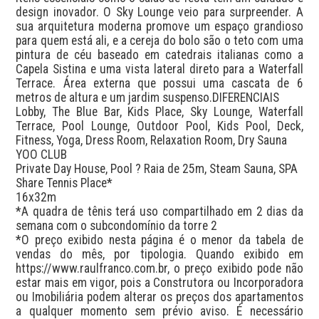
design inovador. O Sky Lounge veio para surpreender. A 
sua arquitetura moderna promove um espaço grandioso 
para quem está ali, e a cereja do bolo são o teto com uma 
pintura de céu baseado em catedrais italianas como a 
Capela Sistina e uma vista lateral direto para a Waterfall 
Terrace. Área externa que possui uma cascata de 6 
metros de altura e um jardim suspenso.DIFERENCIAIS

Lobby, The Blue Bar, Kids Place, Sky Lounge, Waterfall 
Terrace, Pool Lounge, Outdoor Pool, Kids Pool, Deck, 
Fitness, Yoga, Dress Room, Relaxation Room, Dry Sauna

YOO CLUB

Private Day House, Pool ? Raia de 25m, Steam Sauna, SPA

Share Tennis Place*

16x32m

*A quadra de tênis terá uso compartilhado em 2 dias da 
semana com o subcondomínio da torre 2

*O preço exibido nesta página é o menor da tabela de 
vendas do mês, por tipologia. Quando exibido em 
https://www.raulfranco.com.br, o preço exibido pode não 
estar mais em vigor, pois a Construtora ou Incorporadora 
ou Imobiliária podem alterar os preços dos apartamentos 
a qualquer momento sem prévio aviso. É necessário 