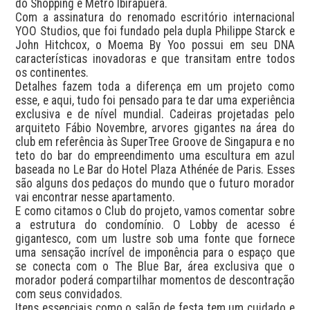
do Shopping e Metrô Ibirapuera.

Com a assinatura do renomado escritório internacional 
YOO Studios, que foi fundado pela dupla Philippe Starck e 
John Hitchcox, o Moema By Yoo possui em seu DNA 
características inovadoras e que transitam entre todos 
os continentes.

Detalhes fazem toda a diferença em um projeto como 
esse, e aqui, tudo foi pensado para te dar uma experiência 
exclusiva e de nível mundial. Cadeiras projetadas pelo 
arquiteto Fábio Novembre, arvores gigantes na área do 
club em referência às SuperTree Groove de Singapura e no 
teto do bar do empreendimento uma escultura em azul 
baseada no Le Bar do Hotel Plaza Athénée de Paris. Esses 
são alguns dos pedaços do mundo que o futuro morador 
vai encontrar nesse apartamento.

E como citamos o Club do projeto, vamos comentar sobre 
a estrutura do condomínio. O Lobby de acesso é 
gigantesco, com um lustre sob uma fonte que fornece 
uma sensação incrível de imponência para o espaço que 
se conecta com o The Blue Bar, área exclusiva que o 
morador poderá compartilhar momentos de descontração 
com seus convidados.

Itens essenciais como o salão de festa tem um cuidado e 