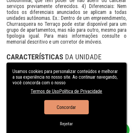
condominial, que tem poder de não aderir ou cancelar 
serviços previamente oferecidos. 4) Diferenciais: Nem 
todos os diferenciais anunciados se aplicam a todas 
unidades autônomas. Ex.: Dentro de um empreendimento, 
Churrasqueira no Terraço pode estar disponível para um 
grupo de apartamentos, mas não para outro, mesmo para 
tipologia igual. Para mais informações consulte o 
memorial descritivo e um corretor de imóveis.
CARACTERÍSTICAS
DA UNIDADE
Usamos cookies para personalizar conteúdos e melhorar
Bar
a sua experiência no nosso site. Ao continuar navegando,
Espera split
você concorda com o nosso
Hidrometro Individual
Termos de Uso
Política de Privacidade
Interfone
Piscina
Concordar
Portaria 24h
Rejeitar