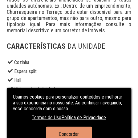
unidades autônomas. Ex.: Dentro de um empreendimento, 
Churrasqueira no Terraço pode estar disponível para um 
grupo de apartamentos, mas não para outro, mesmo para 
tipologia igual. Para mais informações consulte o 
memorial descritivo e um corretor de imóveis.
CARACTERÍSTICAS
DA UNIDADE
Cozinha
Espera split
Hall
Hidrometro Individual
Usamos cookies para personalizar conteúdos e melhorar
Interfone
a sua experiência no nosso site. Ao continuar navegando,
Piscina
você concorda com o nosso
Playground
Termos de Uso
Política de Privacidade
Portão eletrônico
Portaria 24h
Concordar