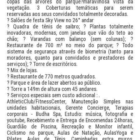
copas das árvores do parque?maravilhosa vista da 
vegetação. 3 Coberturas temáticas para serem 
reservadas aos seus convidados totalmente decoradas.

? Salões de festa Sky View no 26° andar 

? Quadra de tênis de saibro; ? Plantas totalmente 
inovadoras, modernas, com janelas que vão do teto ao 
chão; ? Varandas com balanço (sem colunas); ? 
Restaurante de 700 m² no meio do parque; ? Todo 
sistema de segurança através de biometria (tanto para 
moradores, quanto para convidados e prestadores de 
serviços); ? Torre de escritórios.

? Mix de lojas.

? Restaurante de 770 metros quadrados.

? Parque e área de lazer abertos ao público.

? Torre a 149m de altura com 45 andares.

? Serviços especiais sem custo adicional : .

AthleticClub/FitnessCenter, Manutenção Simples nas 
unidades habitacionais, Gerente Concierge, Terapias 
corporais - Budha Spa, Estudio: música, fotografia e 
youtube, Recebimento e Entrega de Encomendas 24horas, 
Guardião de Piscina, Recreação e Monitor infantil, 
Ciclismo no parque, Aulas de Natação, AulasYoga e 
Pilates, Aulas de Tênis, Caminhadas extra muros, 