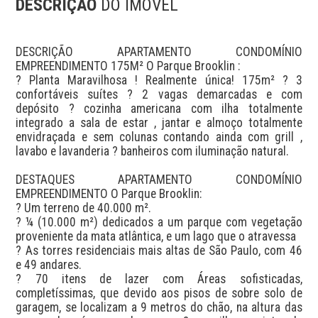
DESCRIÇÃO
DO IMÓVEL
DESCRIÇÃO APARTAMENTO CONDOMÍNIO 
EMPREENDIMENTO 175M² O Parque Brooklin : 

? Planta Maravilhosa ! Realmente única! 175m² ? 3 
confortáveis suítes ? 2 vagas demarcadas e com 
depósito ? cozinha americana com ilha totalmente 
integrado a sala de estar , jantar e almoço totalmente 
envidraçada e sem colunas contando ainda com grill , 
lavabo e lavanderia ? banheiros com iluminação natural. 

DESTAQUES APARTAMENTO CONDOMÍNIO 
EMPREENDIMENTO O Parque Brooklin: 

? Um terreno de 40.000 m².

? ¼ (10.000 m²) dedicados a um parque com vegetação 
proveniente da mata atlântica, e um lago que o atravessa 

? As torres residenciais mais altas de São Paulo, com 46 
e 49 andares.

? 70 itens de lazer com Áreas sofisticadas, 
completíssimas, que devido aos pisos de sobre solo de 
garagem, se localizam a 9 metros do chão, na altura das 