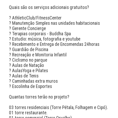
Quais são os serviços adicionais gratuitos? 

? AthleticClub/FitnessCenter

? Manutenção Simples nas unidades habitacionais

? Gerente Concierge

? Terapias corporais - Buddha Spa

? Estudio: música, fotografia e youtube

? Recebimento e Entrega de Encomendas 24horas

? Guardião de Piscina

? Recreação e Monitoria Infantil

? Ciclismo no parque

? Aulas de Natação

? AulasYoga e Pilates

? Aulas de Tenis

? Caminhadas extra muros

? Escolinha de Esportes

Quantas torres terão no projeto? 

03 torres residenciais (Torre Pétala, Folhagem e Cipó).

01 torre restaurante.

01 torre comercial (Torre Orvalho).
