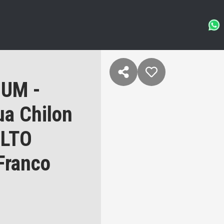
IUM -
a Chilon
ALTO
Franco