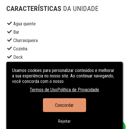
CARACTERÍSTICAS
DA UNIDADE
Agua quente
Bar
Churrasqueira
Cozinha
Deck
Hall
Usamos cookies para personalizar conteúdos e melhorar
Hidrometro Individual
a sua experiência no nosso site. Ao continuar navegando,
você concorda com o nosso
Interfone
Termos de Uso
Política de Privacidade
Piscina
Portão eletrônico
Concordar
Portaria 24h
Suite Master
Rejeitar