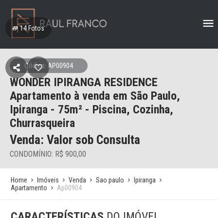
14
Fotos
Código: AP00904
WONDER IPIRANGA RESIDENCE
Apartamento à venda em São Paulo,
Ipiranga - 75m² - Piscina, Cozinha,
Churrasqueira
Venda: Valor sob Consulta
CONDOMÍNIO: R$ 900,00
Home
Imóveis
Venda
Sao paulo
Ipiranga
Apartamento
Ap00904
CARACTERÍSTICAS
DO IMÓVEL