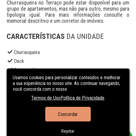
Churrasqueira no Terraço pode estar disponível para um 
grupo de apartamentos, mas não para outro, mesmo para 
tipologia igual. Para mais informações consulte o 
memorial descritivo e um corretor de imóveis.
CARACTERÍSTICAS
DA UNIDADE
Churrasqueira
Deck
Espera split
Usamos cookies para personalizar conteúdos e melhorar
Hall
a sua experiência no nosso site. Ao continuar navegando,
Hidrometro Individual
você concorda com o nosso
Interfone
Termos de Uso
Política de Privacidade
Piscina
Playground
Concordar
Portaria 24h
Rejeitar