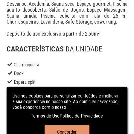
Descanso, Academia, Sauna seca, Espaço gourmet, Piscina 
adulto descoberta, Salão de Jogos, Espaço Massagem, 
Sauna úmida, Piscina coberta com raia de 25 m, 
Churrasqueiras, Lavanderia, Safe Storage, coworking.

Depósito de uso exclusivo a partir de 2,50m²
CARACTERÍSTICAS
DA UNIDADE
Churrasqueira
Deck
Espera split
Hall
Usamos cookies para personalizar conteúdos e melhorar
Hidrometro Individual
a sua experiência no nosso site. Ao continuar navegando,
você concorda com o nosso
Interfone
Termos de Uso
Política de Privacidade
Piscina
Playground
Concordar