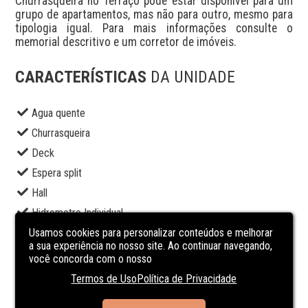
Churrasqueira no Terraço pode estar disponível para um 
grupo de apartamentos, mas não para outro, mesmo para 
tipologia igual. Para mais informações consulte o 
memorial descritivo e um corretor de imóveis.
CARACTERÍSTICAS
DA UNIDADE
Agua quente
Churrasqueira
Deck
Espera split
Hall
Hidrometro Individual
Usamos cookies para personalizar conteúdos e melhorar
Interfone
a sua experiência no nosso site. Ao continuar navegando,
Piscina
você concorda com o nosso
Playground
Termos de Uso
Política de Privacidade
Portão eletrônico