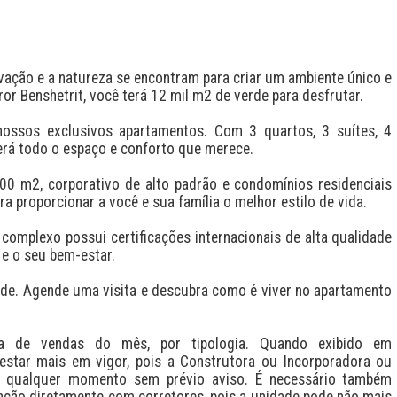
vação e a natureza se encontram para criar um ambiente único e 
r Benshetrit, você terá 12 mil m2 de verde para desfrutar.

ssos exclusivos apartamentos. Com 3 quartos, 3 suítes, 4 
rá todo o espaço e conforto que merece.

 m2, corporativo de alto padrão e condomínios residenciais 
 proporcionar a você e sua família o melhor estilo de vida.

complexo possui certificações internacionais de alta qualidade 
e o seu bem-estar.

ade. Agende uma visita e descubra como é viver no apartamento 
a de vendas do mês, por tipologia. Quando exibido em 
estar mais em vigor, pois a Construtora ou Incorporadora ou 
a qualquer momento sem prévio aviso. É necessário também 
zação diretamente com corretores, pois a unidade pode não mais 