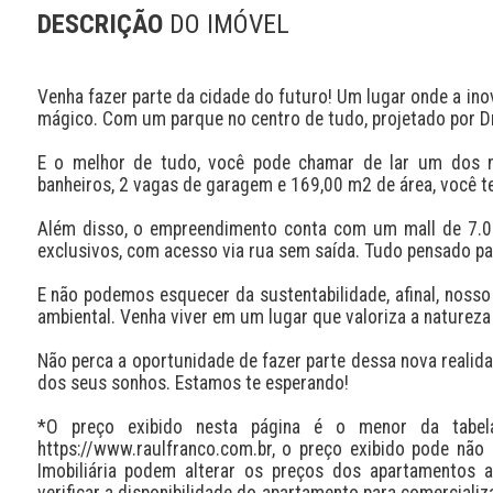
DESCRIÇÃO
DO IMÓVEL
Venha fazer parte da cidade do futuro! Um lugar onde a ino
mágico. Com um parque no centro de tudo, projetado por Dro
E o melhor de tudo, você pode chamar de lar um dos no
banheiros, 2 vagas de garagem e 169,00 m2 de área, você te
Além disso, o empreendimento conta com um mall de 7.000
exclusivos, com acesso via rua sem saída. Tudo pensado para
E não podemos esquecer da sustentabilidade, afinal, nosso 
ambiental. Venha viver em um lugar que valoriza a natureza 
Não perca a oportunidade de fazer parte dessa nova realid
dos seus sonhos. Estamos te esperando!

*O preço exibido nesta página é o menor da tabel
https://www.raulfranco.com.br, o preço exibido pode não 
Imobiliária podem alterar os preços dos apartamentos 
verificar a disponibilidade do apartamento para comerciali