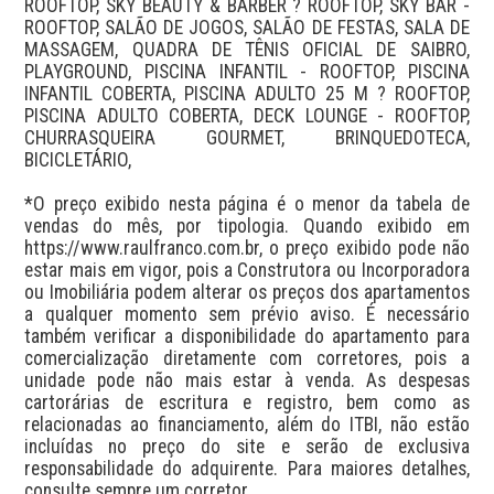
ROOFTOP, SKY BEAUTY & BARBER ? ROOFTOP, SKY BAR - 
ROOFTOP, SALÃO DE JOGOS, SALÃO DE FESTAS, SALA DE 
MASSAGEM, QUADRA DE TÊNIS OFICIAL DE SAIBRO, 
PLAYGROUND, PISCINA INFANTIL - ROOFTOP, PISCINA 
INFANTIL COBERTA, PISCINA ADULTO 25 M ? ROOFTOP, 
PISCINA ADULTO COBERTA, DECK LOUNGE - ROOFTOP, 
CHURRASQUEIRA GOURMET, BRINQUEDOTECA, 
BICICLETÁRIO, 

*O preço exibido nesta página é o menor da tabela de 
vendas do mês, por tipologia. Quando exibido em 
https://www.raulfranco.com.br, o preço exibido pode não 
estar mais em vigor, pois a Construtora ou Incorporadora 
ou Imobiliária podem alterar os preços dos apartamentos 
a qualquer momento sem prévio aviso. É necessário 
também verificar a disponibilidade do apartamento para 
comercialização diretamente com corretores, pois a 
unidade pode não mais estar à venda. As despesas 
cartorárias de escritura e registro, bem como as 
relacionadas ao financiamento, além do ITBI, não estão 
incluídas no preço do site e serão de exclusiva 
responsabilidade do adquirente. Para maiores detalhes, 
consulte sempre um corretor.
