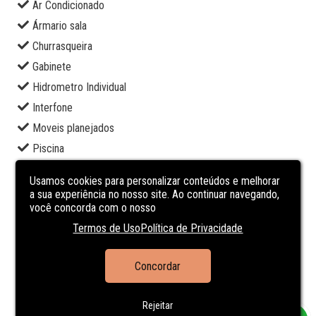
Ar Condicionado
Ármario sala
Churrasqueira
Gabinete
Hidrometro Individual
Interfone
Moveis planejados
Piscina
Playground
Usamos cookies para personalizar conteúdos e melhorar
Portaria 24h
a sua experiência no nosso site. Ao continuar navegando,
você concorda com o nosso
Quintal
Termos de Uso
Política de Privacidade
Semi-mobiliado
Split
Concordar
Suite Master
Terraço
Rejeitar