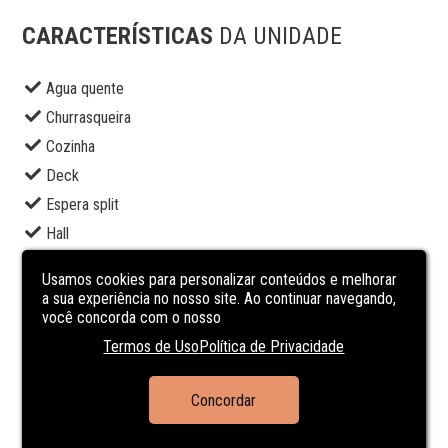
CARACTERÍSTICAS
DA UNIDADE
Agua quente
Churrasqueira
Cozinha
Deck
Espera split
Hall
Hidrometro Individual
Usamos cookies para personalizar conteúdos e melhorar
Interfone
a sua experiência no nosso site. Ao continuar navegando,
você concorda com o nosso
Piscina
Termos de Uso
Política de Privacidade
Playground
Portão eletrônico
Concordar
Portaria 24h
Varanda