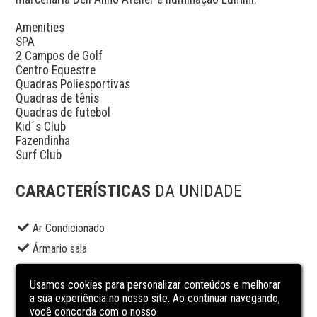
Amenities

SPA

2 Campos de Golf

Centro Equestre

Quadras Poliesportivas

Quadras de tênis

Quadras de futebol

Kid´s Club

Fazendinha

Surf Club
CARACTERÍSTICAS
DA UNIDADE
Ar Condicionado
Ármario sala
Churrasqueira
Usamos cookies para personalizar conteúdos e melhorar
Gabinete
a sua experiência no nosso site. Ao continuar navegando,
Hidrometro Individual
você concorda com o nosso