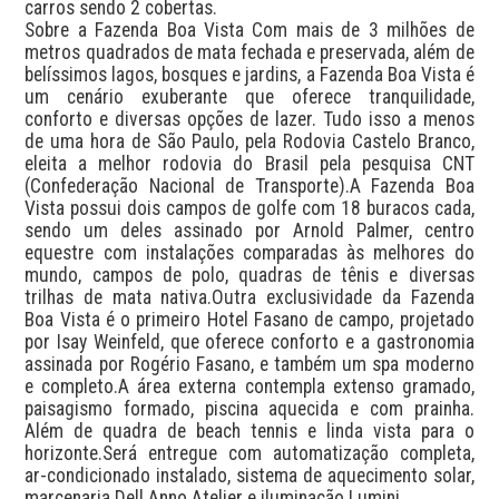
carros sendo 2 cobertas.

Sobre a Fazenda Boa Vista Com mais de 3 milhões de 
metros quadrados de mata fechada e preservada, além de 
belíssimos lagos, bosques e jardins, a Fazenda Boa Vista é 
um cenário exuberante que oferece tranquilidade, 
conforto e diversas opções de lazer. Tudo isso a menos 
de uma hora de São Paulo, pela Rodovia Castelo Branco, 
eleita a melhor rodovia do Brasil pela pesquisa CNT 
(Confederação Nacional de Transporte).A Fazenda Boa 
Vista possui dois campos de golfe com 18 buracos cada, 
sendo um deles assinado por Arnold Palmer, centro 
equestre com instalações comparadas às melhores do 
mundo, campos de polo, quadras de tênis e diversas 
trilhas de mata nativa.Outra exclusividade da Fazenda 
Boa Vista é o primeiro Hotel Fasano de campo, projetado 
por Isay Weinfeld, que oferece conforto e a gastronomia 
assinada por Rogério Fasano, e também um spa moderno 
e completo.A área externa contempla extenso gramado, 
paisagismo formado, piscina aquecida e com prainha. 
Além de quadra de beach tennis e linda vista para o 
horizonte.Será entregue com automatização completa, 
ar-condicionado instalado, sistema de aquecimento solar, 
marcenaria Dell Anno Atelier e iluminação Lumini.
