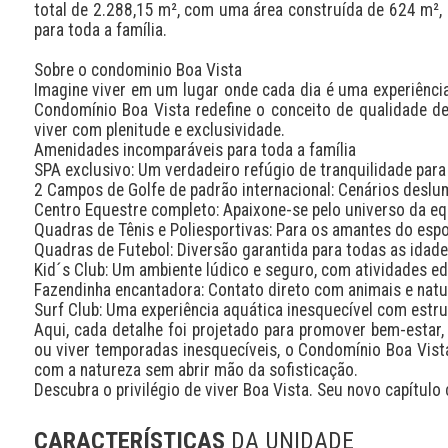
total de 2.288,15 m², com uma área construída de 624 m², 
para toda a família.

Sobre o condominio Boa Vista 

Imagine viver em um lugar onde cada dia é uma experiência ú
Condomínio Boa Vista redefine o conceito de qualidade de
viver com plenitude e exclusividade.

Amenidades incomparáveis para toda a família

SPA exclusivo: Um verdadeiro refúgio de tranquilidade para
2 Campos de Golfe de padrão internacional: Cenários deslum
Centro Equestre completo: Apaixone-se pelo universo da eq
Quadras de Tênis e Poliesportivas: Para os amantes do espo
Quadras de Futebol: Diversão garantida para todas as idad
Kid´s Club: Um ambiente lúdico e seguro, com atividades edu
Fazendinha encantadora: Contato direto com animais e natur
Surf Club: Uma experiência aquática inesquecível com estrut
Aqui, cada detalhe foi projetado para promover bem-estar,
ou viver temporadas inesquecíveis, o Condomínio Boa Vista 
com a natureza sem abrir mão da sofisticação.

Descubra o privilégio de viver Boa Vista. Seu novo capítulo
CARACTERÍSTICAS
DA UNIDADE