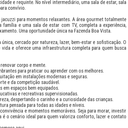
dade e requinte. No nível intermediário, uma sala de estar, sala 
ra convívio.

 jacuzzi para momentos relaxantes. A área gourmet totalmente 
família e uma sala de estar com TV, completa a experiência, 
axamento. Uma oportunidade única na Fazenda Boa Vista.

nica, cercado por natureza, lazer, bem-estar e sofisticação. O 
 vida e oferece uma infraestrutura completa para quem busca 
 renovar corpo e mente.

brantes para praticar ou aprender com os melhores.

uitação em instalações modernas e seguras.

rte e da competição saudável.

es em espaços bem equipados.

cativas e recreativas supervisionadas.

eza, despertando o carinho e a curiosidade das crianças.

ura pensada para todas as idades e níveis.

 convivência e momentos memoráveis. Seja para morar, investir 
é o cenário ideal para quem valoriza conforto, lazer e contato 
 começa aqui.