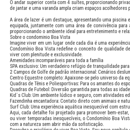
O andar superior conta com 4 suítes, proporcionando privaci
de jantar e uma varanda ampla criam espaços acolhedores pa
A área de lazer é um destaque, apresentando uma piscina e
equipada, juntamente com uma área de convivência para a 
proporcionando o ambiente ideal para entretenimento e rel
Sobre o condominio Boa Vista 

Imagine viver em um lugar onde cada dia é uma experiência ú
Condomínio Boa Vista redefine o conceito de qualidade de
viver com plenitude e exclusividade.

Amenidades incomparáveis para toda a família

SPA exclusivo: Um verdadeiro refúgio de tranquilidade para
2 Campos de Golfe de padrão internacional: Cenários deslum
Centro Equestre completo: Apaixone-se pelo universo da eq
Quadras de Tênis e Poliesportivas: Para os amantes do espo
Quadras de Futebol: Diversão garantida para todas as idad
Kid´s Club: Um ambiente lúdico e seguro, com atividades edu
Fazendinha encantadora: Contato direto com animais e natur
Surf Club: Uma experiência aquática inesquecível com estrut
Aqui, cada detalhe foi projetado para promover bem-estar,
ou viver temporadas inesquecíveis, o Condomínio Boa Vista 
com a natureza sem abrir mão da sofisticação.

Descubra o privilégio de viver Boa Vista. Seu novo capítulo