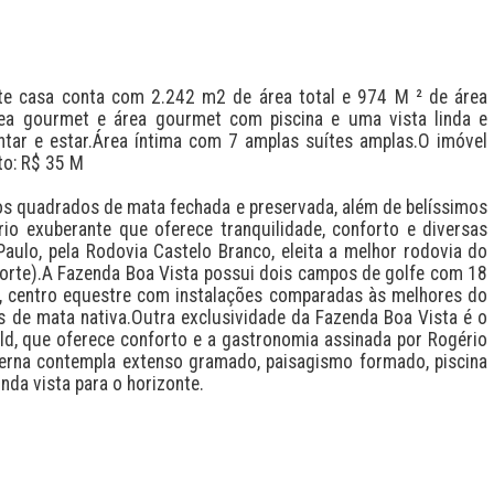
e casa conta com 2.242 m2 de área total e 974 M ² de área 
ea gourmet e área gourmet com piscina e uma vista linda e 
tar e estar.Área íntima com 7 amplas suítes amplas.O imóvel 
o: R$ 35 M

s quadrados de mata fechada e preservada, além de belíssimos 
io exuberante que oferece tranquilidade, conforto e diversas 
ulo, pela Rodovia Castelo Branco, eleita a melhor rodovia do 
orte).A Fazenda Boa Vista possui dois campos de golfe com 18 
, centro equestre com instalações comparadas às melhores do 
s de mata nativa.Outra exclusividade da Fazenda Boa Vista é o 
ld, que oferece conforto e a gastronomia assinada por Rogério 
rna contempla extenso gramado, paisagismo formado, piscina 
da vista para o horizonte.
