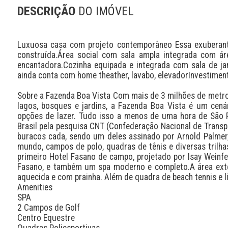
DESCRIÇÃO
DO IMÓVEL
Luxuosa casa com projeto contemporâneo Essa exuberant
construída.Área social com sala ampla integrada com ár
encantadora.Cozinha equipada e integrada com sala de jan
ainda conta com home theather, lavabo, elevadorInvestiment
Sobre a Fazenda Boa Vista Com mais de 3 milhões de metro
lagos, bosques e jardins, a Fazenda Boa Vista é um cenár
opções de lazer. Tudo isso a menos de uma hora de São Pa
Brasil pela pesquisa CNT (Confederação Nacional de Transp
buracos cada, sendo um deles assinado por Arnold Palmer
mundo, campos de polo, quadras de tênis e diversas trilha
primeiro Hotel Fasano de campo, projetado por Isay Weinfe
Fasano, e também um spa moderno e completo.A área exte
aquecida e com prainha. Além de quadra de beach tennis e lin
Amenities

SPA

2 Campos de Golf

Centro Equestre

Quadras Poliesportivas
