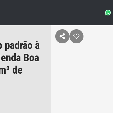
 padrão à
zenda Boa
4m² de